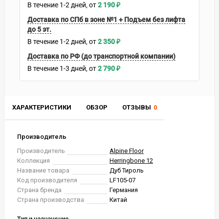
В течение
1-2
дней
2 190
₽
Доставка по СПб в зоне №1 + Подъем без лифта
до 5 эт.
В течение
1-2
дней
2 350
₽
Доставка по РФ (до транспортной компании)
В течение
1-3
дней
2 790
₽
ХАРАКТЕРИСТИКИ
ОБЗОР
ОТЗЫВЫ
0
Производитель
Производитель
Alpine Floor
Коллекция
Herringbone 12
Название товара
Дуб Тироль
Код производителя
LF105-07
Страна бренда
Германия
Страна производства
Китай
Тип и назначение