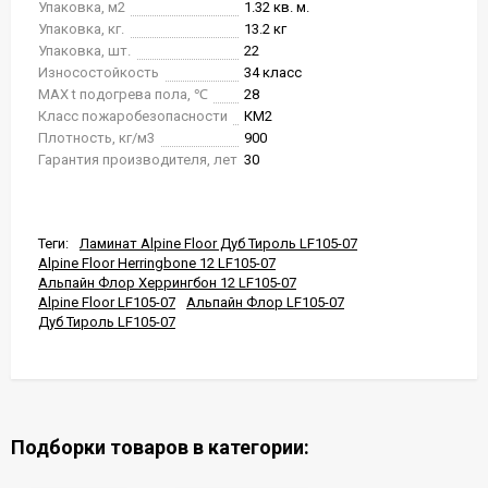
Упаковка, м2
1.32 кв. м.
Упаковка, кг.
13.2 кг
Упаковка, шт.
22
Износостойкость
34 класс
MAX t подогрева пола, ℃
28
Класс пожаробезопасности
КМ2
Плотность, кг/м3
900
Гарантия производителя, лет
30
Теги:
Ламинат Alpine Floor Дуб Тироль LF105-07
Alpine Floor Herringbone 12 LF105-07
Альпайн Флор Херрингбон 12 LF105-07
Alpine Floor LF105-07
Альпайн Флор LF105-07
Дуб Тироль LF105-07
Подборки товаров в категории: