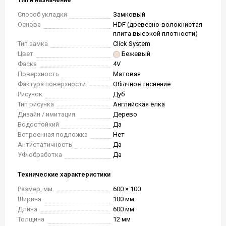
Способ укладки
Замковый
Основа
HDF (древесно-волокнистая
плита высокой плотности)
Тип замка
Click System
Цвет
Бежевый
Фаска
4V
Поверхность
Матовая
Фактура поверхности
Обычное тиснение
Рисунок
Дуб
Тип рисунка
Английская ёлка
Дизайн / имитация
Дерево
Водостойкий
Да
Встроенная подложка
Нет
Антистатичность
Да
УФ-обработка
Да
Технические характеристики
Размер, мм.
600 × 100
Ширина
100 мм
Длина
600 мм
Толщина
12 мм