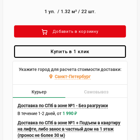
1
уп.
/
1.32
м²
/
22
шт.
Добавить в корзиину
Купить в 1 клик
Укажите город для расчета стоимости доставки:
Санкт-Петербург
Курьер
Самовывоз
Доставка по СПб в зоне №1 - Без разгрузки
В течение
1-2
дней
1 990
₽
Доставка по СПб в зоне №1 + Подъем в квартиру
на лифте, либо занос в частный дом на 1 этаж
(пронос не более 30 м)