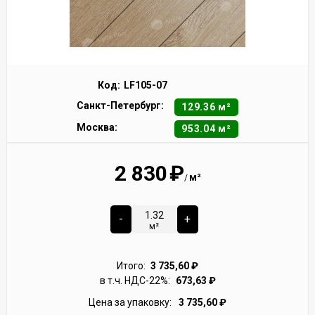
Код:
LF105-07
Санкт-Петербург:
129.36 м²
Москва:
953.04 м²
2 830
₽
м²
/
-
+
м²
Итого:
3 735,60
₽
в т.ч. НДС-22%:
673,63
₽
Цена за упаковку:
3 735,60
₽