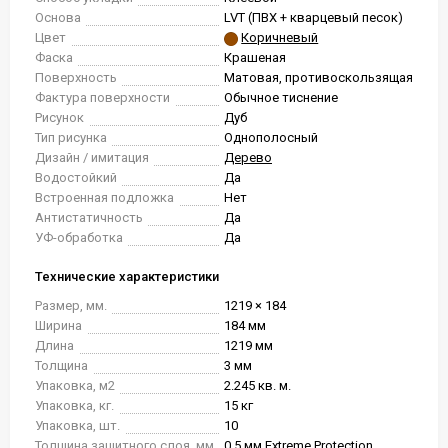
Основа
LVT (ПВХ + кварцевый песок)
Цвет
Коричневый
Фаска
Крашеная
Поверхность
Матовая, противоскользящая
Фактура поверхности
Обычное тиснение
Рисунок
Дуб
Тип рисунка
Однополосный
Дизайн / имитация
Дерево
Водостойкий
Да
Встроенная подложка
Нет
Антистатичность
Да
УФ-обработка
Да
Технические характеристики
Размер, мм.
1219 × 184
Ширина
184 мм
Длина
1219 мм
Толщина
3 мм
Упаковка, м2
2.245 кв. м.
Упаковка, кг.
15 кг
Упаковка, шт.
10
Толщина защитного слоя, мм
0.5 мм Extreme Protection