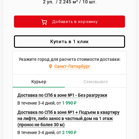
2
уп.
/
2.245
м²
/
10
шт.
Добавить в корзиину
Купить в 1 клик
Укажите город для расчета стоимости доставки:
Санкт-Петербург
Курьер
Самовывоз
Доставка по СПб в зоне №1 - Без разгрузки
В течение
3-4
дней
1 990
₽
Доставка по СПб в зоне №1 + Подъем в квартиру
на лифте, либо занос в частный дом на 1 этаж
(пронос не более 30 м)
В течение
3-4
дней
2 190
₽