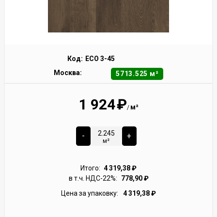
Код:
ECO 3-45
Москва:
5713.525 м²
1 924
₽
м²
/
-
+
м²
Итого:
4 319,38
₽
в т.ч. НДС-22%:
778,90
₽
Цена за упаковку:
4 319,38
₽