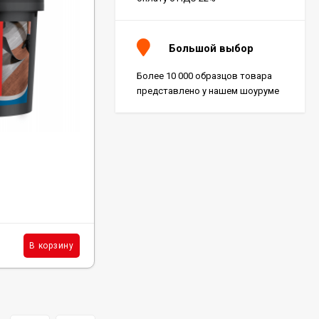
Большой выбор
Более 10 000 образцов товара
представлено у нашем шоуруме
Код:
H850
Клей Homakoll 850 - 5Кг
В наличии: 139 шт.
6 900
₽
шт.
В корзину
В корзину
/