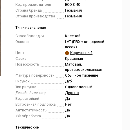
Код производителя
ЕСО 3-40
Страна бренда
Германия
Страна производства
Германия
Тип и назначение
Способ укладки
Клеевой
Основа
LVT (ПВХ + кварцевый
песок)
Цвет
Коричневый
Фаска
Крашеная
Поверхность
Матовая,
противоскользящая
Фактура поверхности
Обычное тиснение
Рисунок
Дуб
Тип рисунка
Однополосный
Дизайн / имитация
Дерево
Водостойкий
Да
Встроенная подложка
Нет
Антистатичность
Да
УФ-обработка
Да
Технические