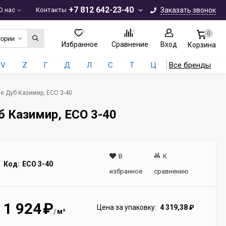
+7 812 642-23-40
О нас
Контакты
Заказать звонок
0
гории
Избранное
Сравнение
Вход
Корзина
V
Z
Г
Д
Л
С
Т
Ц
Все бренды
ne Дуб Казимир, ЕСО 3-40
уб Казимир, ЕСО 3-40
В
К
Код:
ECO 3-40
избранное
сравнению
1 924
₽
Цена за упаковку:
4 319,38
₽
м²
/