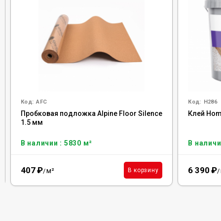
Код:
AFC
Код:
H286
Пробковая подложка Alpine Floor Silence
Клей Homa
1.5 мм
В наличии : 5830 м²
В наличи
407
₽
6 390
₽
м²
В корзину
/
/