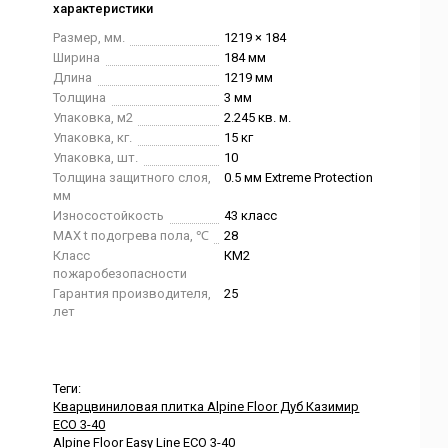
характеристики
Размер, мм.
1219 × 184
Ширина
184 мм
Длина
1219 мм
Толщина
3 мм
Упаковка, м2
2.245 кв. м.
Упаковка, кг.
15 кг
Упаковка, шт.
10
Толщина защитного слоя,
0.5 мм Extreme Protection
мм
Износостойкость
43 класс
MAX t подогрева пола, ℃
28
Класс
КМ2
пожаробезопасности
Гарантия производителя,
25
лет
Теги:
Кварцвиниловая плитка Alpine Floor Дуб Казимир
ЕСО 3-40
Alpine Floor Easy Line ЕСО 3-40