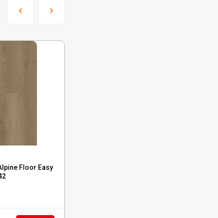
Код:
ECO 3-44
pine Floor Easy
Кварцвиниловая плитка Alpine Floor Easy
42
Line Дуб Дриада, ЕСО 3-44
В наличии : 347 м²