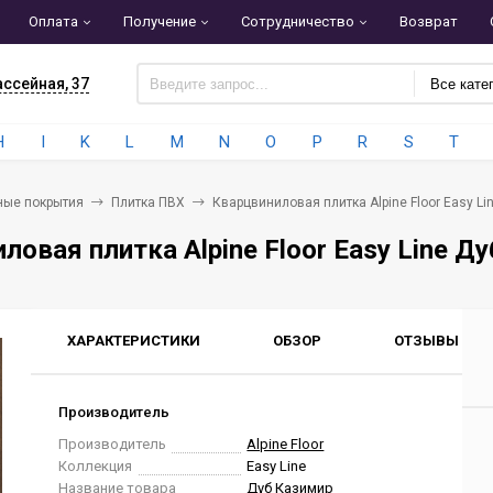
Оплата
Получение
Сотрудничество
Возврат
ассейная, 37
Все кате
H
I
K
L
M
N
O
P
R
S
T
ные покрытия
Плитка ПВХ
Кварцвиниловая плитка Alpine Floor Easy Li
ловая плитка Alpine Floor Easy Line Д
ХАРАКТЕРИСТИКИ
ОБЗОР
ОТЗЫВЫ
0
Производитель
Производитель
Alpine Floor
Коллекция
Easy Line
Название товара
Дуб Казимир