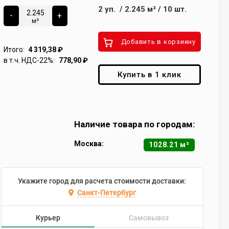
2
уп.
/
2.245
м²
/
10
шт.
-
+
м²
Добавить в корзиину
Итого:
4 319,38
₽
в т.ч. НДС-22%:
778,90
₽
Купить в 1 клик
Наличие товара по городам:
Москва:
1028.21 м²
Укажите город для расчета стоимости доставки:
Санкт-Петербург
Курьер
Самовывоз