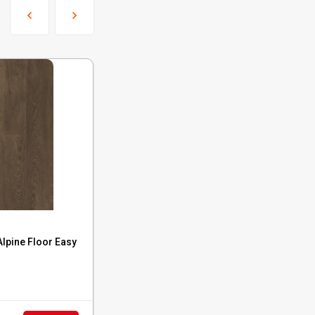
Код:
ECO 3-44
pine Floor Easy
Кварцвиниловая плитка Alpine Floor Easy
Line Дуб Дриада, ЕСО 3-44
В наличии : 347 м²