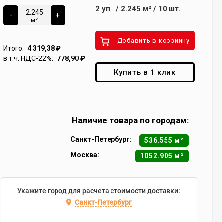
2
уп.
/
2.245
м²
/
10
шт.
-
+
м²
Добавить в корзиину
Итого:
4 319,38
₽
в т.ч. НДС-22%:
778,90
₽
Купить в 1 клик
Наличие товара по городам:
Санкт-Петербург:
536.555 м²
Москва:
1052.905 м²
Укажите город для расчета стоимости доставки:
Санкт-Петербург