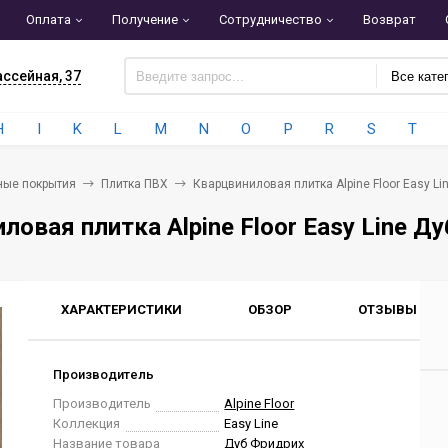
Оплата
Получение
Сотрудничество
Возврат
ассейная, 37
Все кате
H
I
K
L
M
N
O
P
R
S
T
ные покрытия
Плитка ПВХ
Кварцвиниловая плитка Alpine Floor Easy Li
ловая плитка Alpine Floor Easy Line Д
ХАРАКТЕРИСТИКИ
ОБЗОР
ОТЗЫВЫ
0
Производитель
Производитель
Alpine Floor
Коллекция
Easy Line
Название товара
Дуб Фридрих