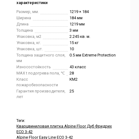
характеристики
Размер, мм.
1219 × 184
Ширина
184 мм
Длина
1219 мм
Толщина
3 мм
Упаковка, м2
2.245 кв. м.
Упаковка, кг.
15 кг
Упаковка, шт.
10
Толщина защитного слоя,
0.5 мм Extreme Protection
мм
Износостойкость
43 класс
MAX t подогрева пола, ℃
28
Класс
КМ2
пожаробезопасности
Гарантия производителя,
25
лет
Теги:
Кварцвиниловая плитка Alpine Floor Дуб Фридрих
ЕСО 3-42
Alpine Floor Easy Line ЕСО 3-42