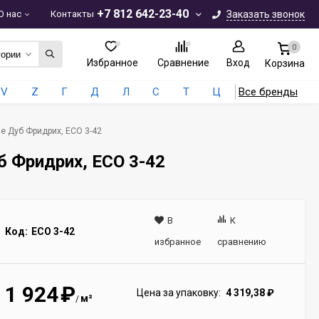
+7 812 642-23-40
О нас
Контакты
Заказать звонок
0
гории
Избранное
Сравнение
Вход
Корзина
V
Z
Г
Д
Л
С
Т
Ц
Все бренды
ne Дуб Фридрих, ЕСО 3-42
уб Фридрих, ЕСО 3-42
В
К
Код:
ECO 3-42
избранное
сравнению
1 924
₽
Цена за упаковку:
4 319,38
₽
м²
/