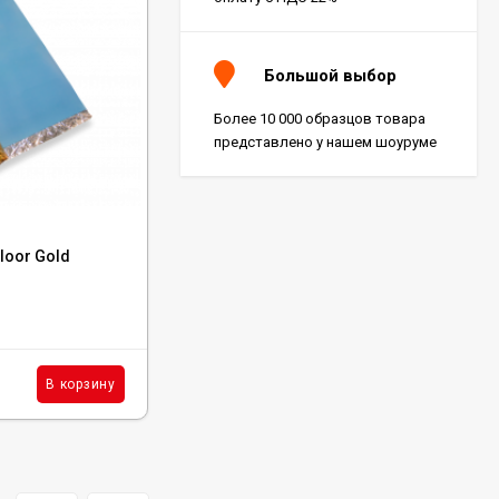
Большой выбор
Более 10 000 образцов товара
представлено у нашем шоуруме
Код:
AFL
loor Gold
Подложка Alpine Floor XPS Pro 3 мм
В наличии : 840 м²
212
₽
м²
В корзину
В корзину
/