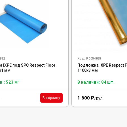
852
Код:
Р0054855
 IXPE под SPC Respect Floor
Подложка IXPE Respect F
0х1 мм
1100х3 мм
и : 523 м²
В наличии: 84 шт.
1 600
₽
²
рул.
В корзину
/