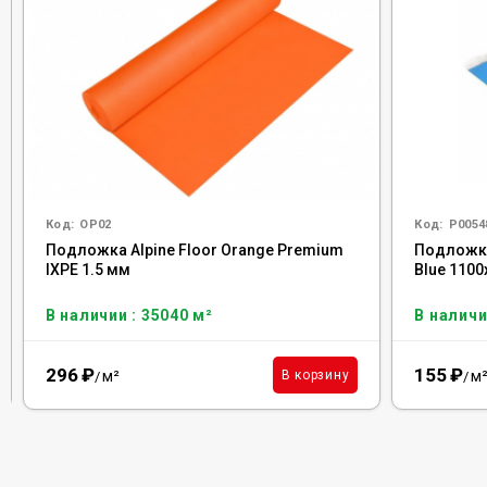
Код:
OP02
Код:
Р0054
Подложка Alpine Floor Orange Premium
Подложка
IXPE 1.5 мм
Blue 110
В наличии : 35040 м²
В наличи
296
₽
155
₽
м²
м
В корзину
/
/