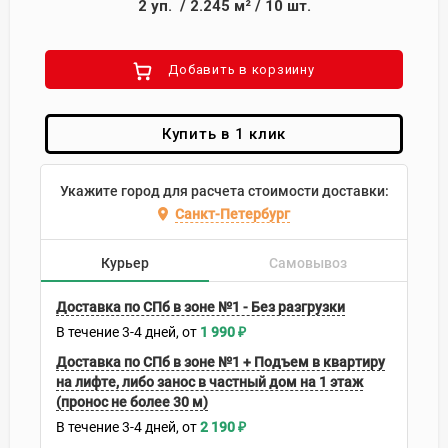
2
уп.
/
2.245
м²
/
10
шт.
Добавить в корзиину
Купить в 1 клик
Укажите город для расчета стоимости доставки:
Санкт-Петербург
Курьер
Самовывоз
Доставка по СПб в зоне №1 - Без разгрузки
В течение
3-4
дней
1 990
₽
Доставка по СПб в зоне №1 + Подъем в квартиру
на лифте, либо занос в частный дом на 1 этаж
(пронос не более 30 м)
В течение
3-4
дней
2 190
₽