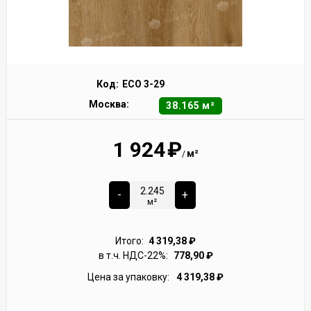
Код:
ECO 3-29
Москва:
38.165 м²
1 924
₽
м²
/
-
+
м²
Итого:
4 319,38
₽
в т.ч. НДС-22%:
778,90
₽
Цена за упаковку:
4 319,38
₽