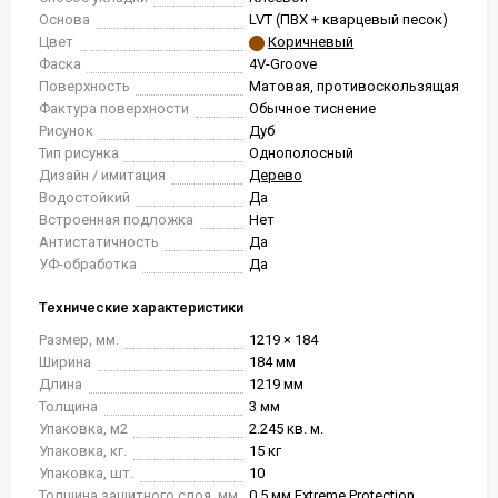
Основа
LVT (ПВХ + кварцевый песок)
Цвет
Коричневый
Фаска
4V-Groove
Поверхность
Матовая, противоскользящая
Фактура поверхности
Обычное тиснение
Рисунок
Дуб
Тип рисунка
Однополосный
Дизайн / имитация
Дерево
Водостойкий
Да
Встроенная подложка
Нет
Антистатичность
Да
УФ-обработка
Да
Технические характеристики
Размер, мм.
1219 × 184
Ширина
184 мм
Длина
1219 мм
Толщина
3 мм
Упаковка, м2
2.245 кв. м.
Упаковка, кг.
15 кг
Упаковка, шт.
10
Толщина защитного слоя, мм
0.5 мм Extreme Protection