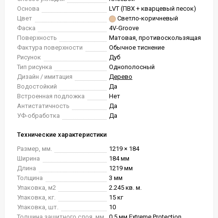
Основа
LVT (ПВХ + кварцевый песок)
Цвет
Светло-коричневый
Фаска
4V-Groove
Поверхность
Матовая, противоскользящая
Фактура поверхности
Обычное тиснение
Рисунок
Дуб
Тип рисунка
Однополосный
Дизайн / имитация
Дерево
Водостойкий
Да
Встроенная подложка
Нет
Антистатичность
Да
УФ-обработка
Да
Технические характеристики
Размер, мм.
1219 × 184
Ширина
184 мм
Длина
1219 мм
Толщина
3 мм
Упаковка, м2
2.245 кв. м.
Упаковка, кг.
15 кг
Упаковка, шт.
10
Толщина защитного слоя, мм
0.5 мм Extreme Protection