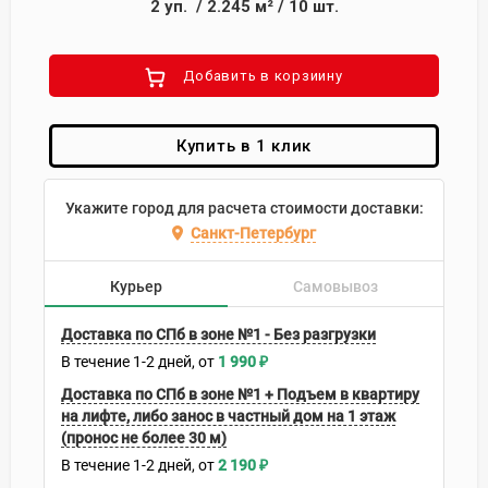
2
уп.
/
2.245
м²
/
10
шт.
Добавить в корзиину
Купить в 1 клик
Укажите город для расчета стоимости доставки:
Санкт-Петербург
Курьер
Самовывоз
Доставка по СПб в зоне №1 - Без разгрузки
В течение
1-2
дней
1 990
₽
Доставка по СПб в зоне №1 + Подъем в квартиру
на лифте, либо занос в частный дом на 1 этаж
(пронос не более 30 м)
В течение
1-2
дней
2 190
₽