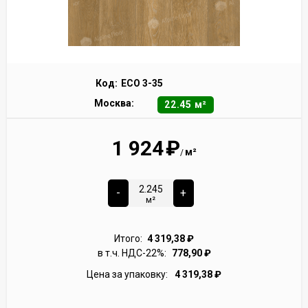
Код:
ECO 3-35
Москва:
22.45 м²
1 924
₽
м²
/
-
+
м²
Итого:
4 319,38
₽
в т.ч. НДС-22%:
778,90
₽
Цена за упаковку:
4 319,38
₽