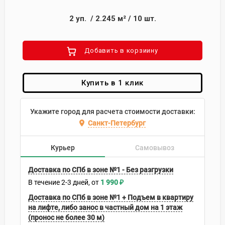
2
уп.
/
2.245
м²
/
10
шт.
Добавить в корзиину
Купить в 1 клик
Укажите город для расчета стоимости доставки:
Санкт-Петербург
Курьер
Самовывоз
Доставка по СПб в зоне №1 - Без разгрузки
В течение
2-3
дней
1 990
₽
Доставка по СПб в зоне №1 + Подъем в квартиру
на лифте, либо занос в частный дом на 1 этаж
(пронос не более 30 м)