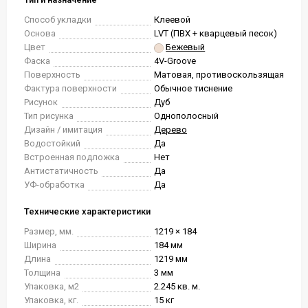
Способ укладки
Клеевой
Основа
LVT (ПВХ + кварцевый песок)
Цвет
Бежевый
Фаска
4V-Groove
Поверхность
Матовая, противоскользящая
Фактура поверхности
Обычное тиснение
Рисунок
Дуб
Тип рисунка
Однополосный
Дизайн / имитация
Дерево
Водостойкий
Да
Встроенная подложка
Нет
Антистатичность
Да
УФ-обработка
Да
Технические характеристики
Размер, мм.
1219 × 184
Ширина
184 мм
Длина
1219 мм
Толщина
3 мм
Упаковка, м2
2.245 кв. м.
Упаковка, кг.
15 кг