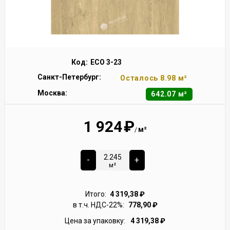
Код:
ECO 3-23
Санкт-Петербург:
Осталось 8.98 м²
Москва:
642.07 м²
1 924
₽
м²
/
-
+
м²
Итого:
4 319,38
₽
в т.ч. НДС-22%:
778,90
₽
Цена за упаковку:
4 319,38
₽