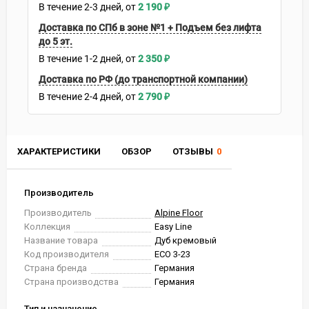
В течение
2-3
дней
2 190
₽
Доставка по СПб в зоне №1 + Подъем без лифта
до 5 эт.
В течение
1-2
дней
2 350
₽
Доставка по РФ (до транспортной компании)
В течение
2-4
дней
2 790
₽
ХАРАКТЕРИСТИКИ
ОБЗОР
ОТЗЫВЫ
0
Производитель
Производитель
Alpine Floor
Коллекция
Easy Line
Название товара
Дуб кремовый
Код производителя
ECO 3-23
Страна бренда
Германия
Страна производства
Германия
Тип и назначение