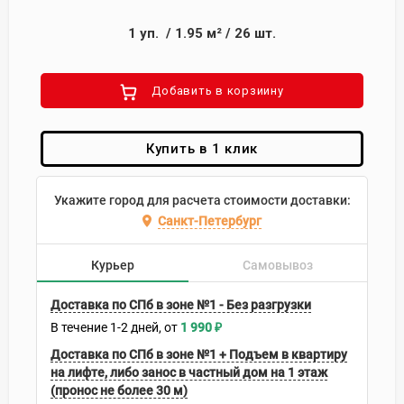
1
уп.
/
1.95
м²
/
26
шт.
Добавить в корзиину
Купить в 1 клик
Укажите город для расчета стоимости доставки:
Санкт-Петербург
Курьер
Самовывоз
Доставка по СПб в зоне №1 - Без разгрузки
В течение
1-2
дней
1 990
₽
Доставка по СПб в зоне №1 + Подъем в квартиру
на лифте, либо занос в частный дом на 1 этаж
(пронос не более 30 м)