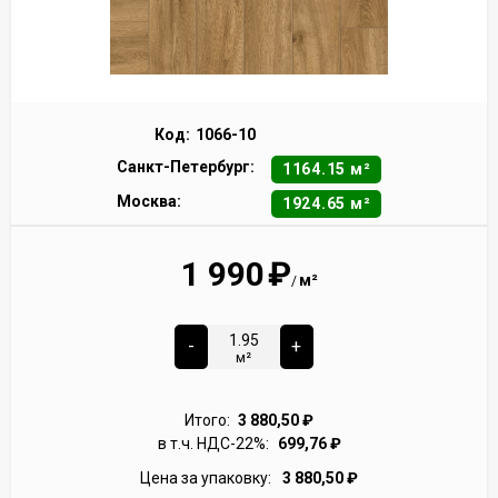
Код:
1066-10
Санкт-Петербург:
1164.15 м²
Москва:
1924.65 м²
1 990
₽
м²
/
-
+
м²
Итого:
3 880,50
₽
в т.ч. НДС-22%:
699,76
₽
Цена за упаковку:
3 880,50
₽