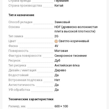
Страна бренда
Германия
Страна производства
Китай
Тип и назначение
Способ укладки
Замковый
Основа
HDF (древесно-волокнистая
плита высокой плотности)
Тип замка
2G
Цвет
Светло-коричневый
Фаска
4V
Поверхность
Матовая
Фактура поверхности
Синхронное тиснение
Рисунок
Дуб
Тип рисунка
Английская ёлка
Дизайн / имитация
Дерево
Водостойкий
Да
Встроенная подложка
Нет
Антистатичность
Да
УФ-обработка
Да
Технические характеристики
Размер, мм.
600 × 100