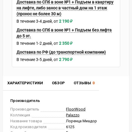
Доставка по СПб в зоне №1 + Подъем в квартиру
на лифте, либо занос в частный дом на 1 этаж
(пронос не более 30 м)
В течение
3-4
дней
2 190
₽
Доставка по СПб в зоне №1 + Подъем без лифта
до 5 эт.
В течение
1-2
дней
2 350
₽
Доставка по РФ (до транспортной компании)
В течение
3-5
дней
2 790
₽
ХАРАКТЕРИСТИКИ
ОБЗОР
ОТЗЫВЫ
0
Производитель
Производитель
FloorWood
Коллекция
Palazzo
Название товара
Лоренца Миадор
Код производителя
6125