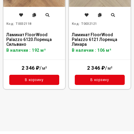
Код:
Т0032118
Код:
Т0032121
Ламинат FloorWood
Ламинат FloorWood
Palazzo 6120 Лоренца
Palazzo 6121 Лоренца
Сильвано
Линара
В наличии : 192 м²
В наличии : 106 м²
2 346
₽
/
2 346
₽
/
м²
м²
В корзину
В корзину