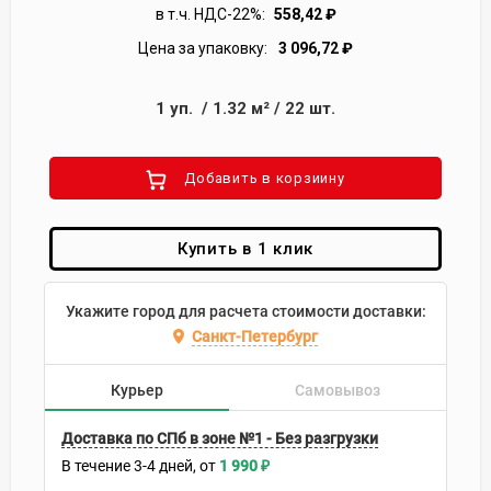
в т.ч. НДС-22%:
558,42
₽
Цена за упаковку:
3 096,72
₽
1
уп.
/
1.32
м²
/
22
шт.
Добавить в корзиину
Купить в 1 клик
Укажите город для расчета стоимости доставки:
Санкт-Петербург
Курьер
Самовывоз
Доставка по СПб в зоне №1 - Без разгрузки
В течение
3-4
дней
1 990
₽