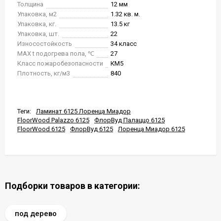
Толщина
12 мм
Упаковка, м2
1.32 кв. м.
Упаковка, кг.
13.5 кг
Упаковка, шт.
22
Износостойкость
34 класс
MAX t подогрева пола, ℃
27
Класс пожаробезопасности
КМ5
Плотность, кг/м3
840
Теги:
Ламинат 6125 Лоренца Миадор
FloorWood Palazzo 6125
ФлорВуд Палаццо 6125
FloorWood 6125
ФлорВуд 6125
Лоренца Миадор 6125
Подборки товаров в категории:
под дерево