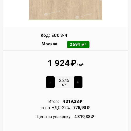
Код:
ECO 3-4
Москва:
2694 м²
1 924
₽
м²
/
-
+
м²
Итого:
4 319,38
₽
в т.ч. НДС-22%:
778,90
₽
Цена за упаковку:
4 319,38
₽