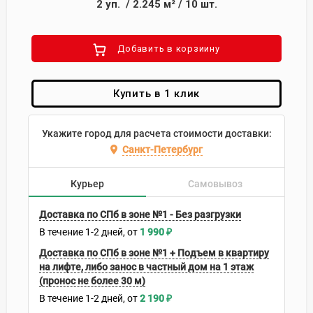
2
уп.
/
2.245
м²
/
10
шт.
Добавить в корзиину
Купить в 1 клик
Укажите город для расчета стоимости доставки:
Санкт-Петербург
Курьер
Самовывоз
Доставка по СПб в зоне №1 - Без разгрузки
В течение
1-2
дней
1 990
₽
Доставка по СПб в зоне №1 + Подъем в квартиру
на лифте, либо занос в частный дом на 1 этаж
(пронос не более 30 м)
В течение
1-2
дней
2 190
₽