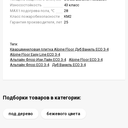
Износостойкость
43 класс
MAX t подогрева пола, ℃
28
Класс пожаробезопасности
КМ2
Гарантия производителя, лет
25
Теги:
Кварцвиниловая плитка Alpine Floor Дуб Ваниль ЕСО 3-4
Alpine Floor Easy Line ЕСО 3-4
Альпайн Флор Изи Лайн ЕСО 3-4
Alpine Floor ЕСО 3-4
Альпайн Флор ЕСО 3-4
Дуб Ваниль ЕСО 3-4
Подборки товаров в категории:
под дерево
бежевого цвета