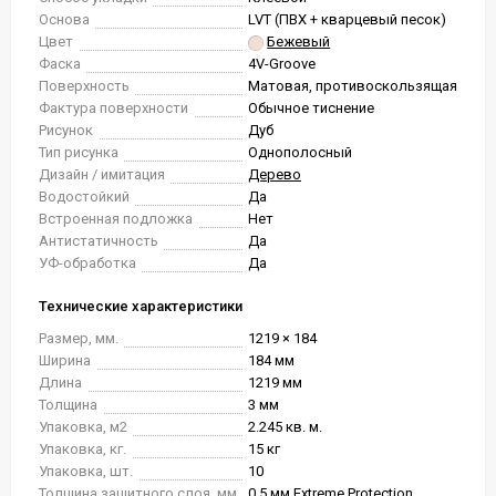
Основа
LVT (ПВХ + кварцевый песок)
Цвет
Бежевый
Фаска
4V-Groove
Поверхность
Матовая, противоскользящая
Фактура поверхности
Обычное тиснение
Рисунок
Дуб
Тип рисунка
Однополосный
Дизайн / имитация
Дерево
Водостойкий
Да
Встроенная подложка
Нет
Антистатичность
Да
УФ-обработка
Да
Технические характеристики
Размер, мм.
1219 × 184
Ширина
184 мм
Длина
1219 мм
Толщина
3 мм
Упаковка, м2
2.245 кв. м.
Упаковка, кг.
15 кг
Упаковка, шт.
10
Толщина защитного слоя, мм
0.5 мм Extreme Protection