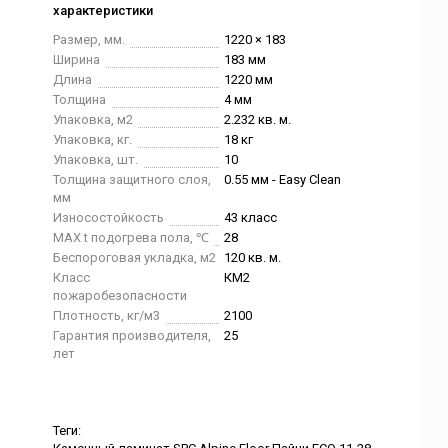
характеристики
Размер, мм.
1220 × 183
Ширина
183 мм
Длина
1220 мм
Толщина
4 мм
Упаковка, м2
2.232 кв. м.
Упаковка, кг.
18 кг
Упаковка, шт.
10
Толщина защитного слоя,
0.55 мм - Easy Clean
мм
Износостойкость
43 класс
MAX t подогрева пола, ℃
28
Беспороговая укладка, м2
120 кв. м.
Класс
КМ2
пожаробезопасности
Плотность, кг/м3
2100
Гарантия производителя,
25
лет
Теги: