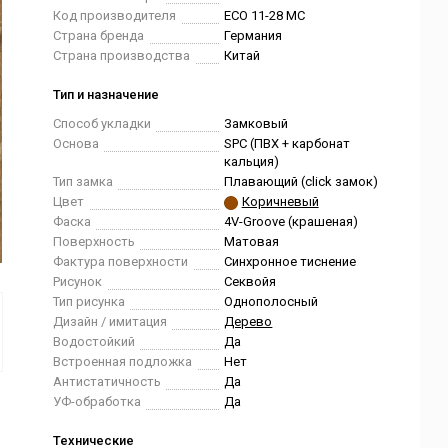
Код производителя
ECO 11-28 MC
Страна бренда
Германия
Страна производства
Китай
Тип и назначение
Способ укладки
Замковый
Основа
SPC (ПВХ + карбонат
кальция)
Тип замка
Плавающий (click замок)
Цвет
Коричневый
Фаска
4V-Groove (крашеная)
Поверхность
Матовая
Фактура поверхности
Синхронное тиснение
Рисунок
Секвойя
Тип рисунка
Однополосный
Дизайн / имитация
Дерево
Водостойкий
Да
Встроенная подложка
Нет
Антистатичность
Да
УФ-обработка
Да
Технические