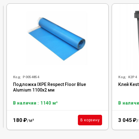
Код:
Р0054854
Код:
K2P4
Подложка IXPE Respect Floor Blue
Клей Kest
Alumium 1100х2 мм
В наличии : 1140 м²
В наличи
180
₽
3 045
₽
м²
В корзину
/
/