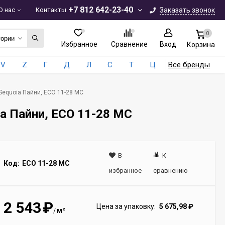
+7 812 642-23-40
О нас
Контакты
Заказать звонок
0
гории
Избранное
Сравнение
Вход
Корзина
V
Z
Г
Д
Л
С
Т
Ц
Все бренды
Sequoia Пайни, ECO 11-28 MC
ia Пайни, ECO 11-28 MC
В
К
Код:
ECO 11-28 MC
избранное
сравнению
2 543
₽
Цена за упаковку:
5 675,98
₽
м²
/