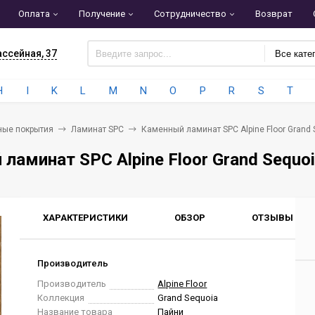
Оплата
Получение
Сотрудничество
Возврат
ассейная, 37
Все кате
H
I
K
L
M
N
O
P
R
S
T
ные покрытия
Ламинат SPC
Каменный ламинат SPC Alpine Floor Grand 
ламинат SPC Alpine Floor Grand Sequo
ХАРАКТЕРИСТИКИ
ОБЗОР
ОТЗЫВЫ
0
Производитель
Производитель
Alpine Floor
Коллекция
Grand Sequoia
Название товара
Пайни