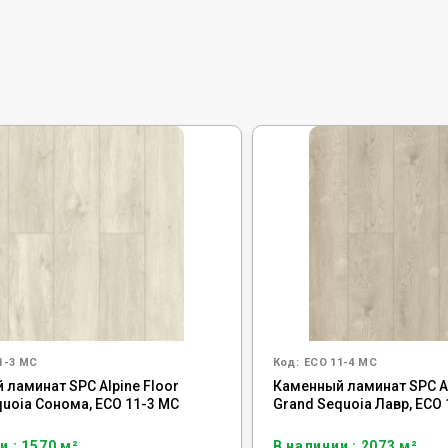
1-3 MC
Код:
ECO 11-4 MC
 ламинат SPC Alpine Floor
Каменный ламинат SPC Al
quoia Сонома, ECO 11-3 MC
Grand Sequoia Лавр, ECO 
и : 1570 м²
В наличии : 2073 м²