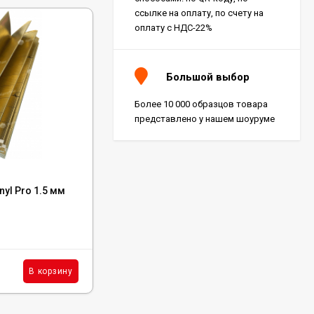
ссылке на оплату, по счету на
оплату с НДС-22%
Большой выбор
Более 10 000 образцов товара
представлено у нашем шоуруме
Код:
GP01
nyl Pro 1.5 мм
Подложка Alpine Floor Green IXPE 1 мм
В наличии : 10110 м²
230
₽
м²
В корзину
В корзину
/