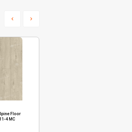
Код:
ECO 11-5 MC
pine Floor
Каменный ламинат SPC Alpine Floor
11-4 MC
Grand Sequoia Камфора, ECO 11-5 MC
В наличии : 3391 м²