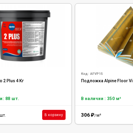
Код:
AFVP15
o 2 Plus 4 Кг
Подложка Alpine Floor Vi
и: 88 шт.
В наличии : 350 м²
306
₽
шт.
м²
В корзину
/