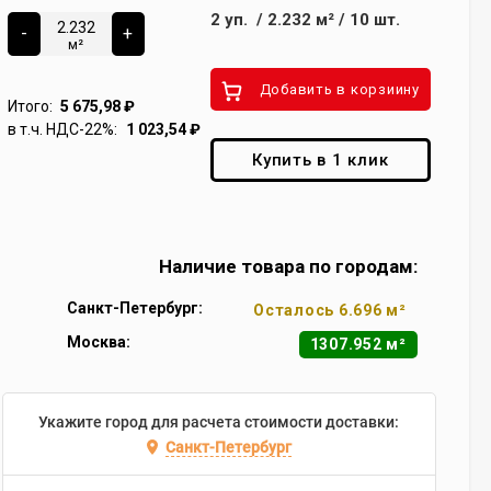
2
уп.
/
2.232
м²
/
10
шт.
-
+
м²
Добавить в корзиину
Итого:
5 675,98
₽
в т.ч. НДС-22%:
1 023,54
₽
Купить в 1 клик
Наличие товара по городам:
Санкт-Петербург:
Осталось 6.696 м²
Москва:
1307.952 м²
Укажите город для расчета стоимости доставки:
Санкт-Петербург