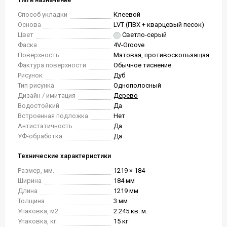
Способ укладки
Клеевой
Основа
LVT (ПВХ + кварцевый песок)
Цвет
Светло-серый
Фаска
4V-Groove
Поверхность
Матовая, противоскользящая
Фактура поверхности
Обычное тиснение
Рисунок
Дуб
Тип рисунка
Однополосный
Дизайн / имитация
Дерево
Водостойкий
Да
Встроенная подложка
Нет
Антистатичность
Да
УФ-обработка
Да
Технические характеристики
Размер, мм.
1219 × 184
Ширина
184 мм
Длина
1219 мм
Толщина
3 мм
Упаковка, м2
2.245 кв. м.
Упаковка, кг.
15 кг