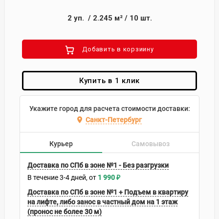
2
уп.
/
2.245
м²
/
10
шт.
Добавить в корзиину
Купить в 1 клик
Укажите город для расчета стоимости доставки:
Санкт-Петербург
Курьер
Самовывоз
Доставка по СПб в зоне №1 - Без разгрузки
В течение
3-4
дней
1 990
₽
Доставка по СПб в зоне №1 + Подъем в квартиру
на лифте, либо занос в частный дом на 1 этаж
(пронос не более 30 м)