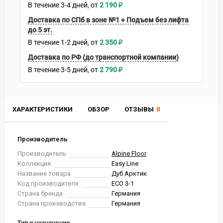
В течение
3-4
дней
2 190
₽
Доставка по СПб в зоне №1 + Подъем без лифта
до 5 эт.
В течение
1-2
дней
2 350
₽
Доставка по РФ (до транспортной компании)
В течение
3-5
дней
2 790
₽
ХАРАКТЕРИСТИКИ
ОБЗОР
ОТЗЫВЫ
0
Производитель
Производитель
Alpine Floor
Коллекция
Easy Line
Название товара
Дуб Арктик
Код производителя
ЕСО 3-1
Страна бренда
Германия
Страна производства
Германия
Тип и назначение