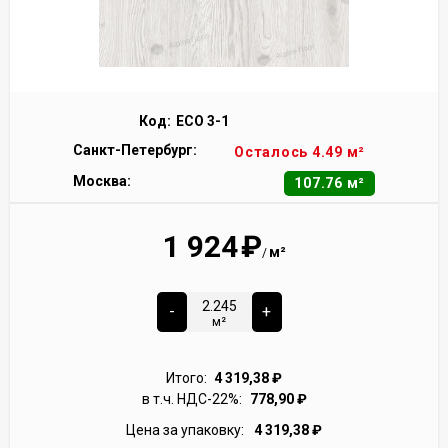
Код:
ECO 3-1
Санкт-Петербург:
Осталось 4.49 м²
Москва:
107.76 м²
1 924
₽
м²
/
-
+
м²
Итого:
4 319,38
₽
в т.ч. НДС-22%:
778,90
₽
Цена за упаковку:
4 319,38
₽