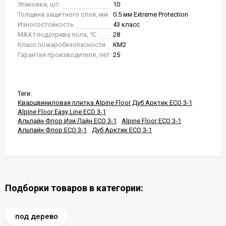
Упаковка, шт.
10
Толщина защитного слоя, мм
0.5 мм Extreme Protection
Износостойкость
43 класс
MAX t подогрева пола, ℃
28
Класс пожаробезопасности
КМ2
Гарантия производителя, лет
25
Теги:
Кварцвиниловая плитка Alpine Floor Дуб Арктик ЕСО 3-1
Alpine Floor Easy Line ЕСО 3-1
Альпайн Флор Изи Лайн ЕСО 3-1
Alpine Floor ЕСО 3-1
Альпайн Флор ЕСО 3-1
Дуб Арктик ЕСО 3-1
Подборки товаров в категории:
под дерево